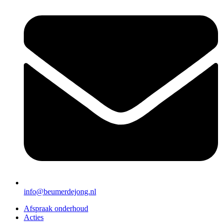
info@beumerdejong.nl
Afspraak onderhoud
Acties