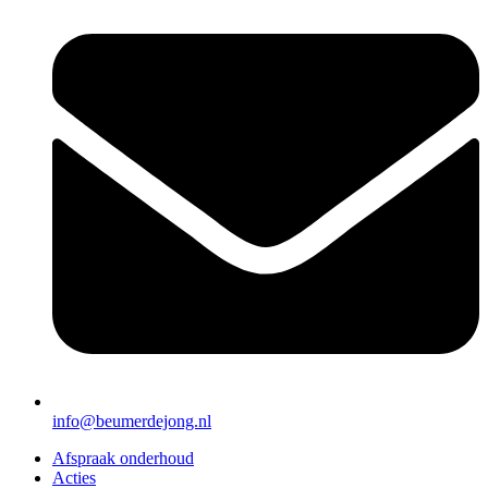
info@beumerdejong.nl
Afspraak onderhoud
Acties