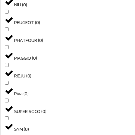
NIU
(
0
)
PEUGEOT
(
0
)
PHATFOUR
(
0
)
PIAGGIO
(
0
)
RIEJU
(
0
)
Riva
(
0
)
SUPER SOCO
(
0
)
SYM
(
0
)