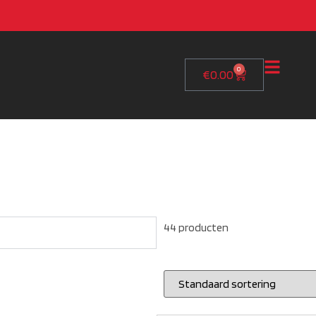
0
€
0.00
44 producten