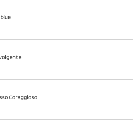
 blue
vvolgente
osso Coraggioso