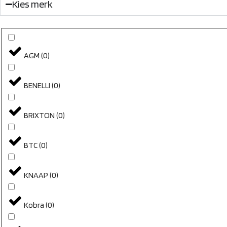
Kies merk
AGM
(
0
)
BENELLI
(
0
)
BRIXTON
(
0
)
BTC
(
0
)
KNAAP
(
0
)
Kobra
(
0
)