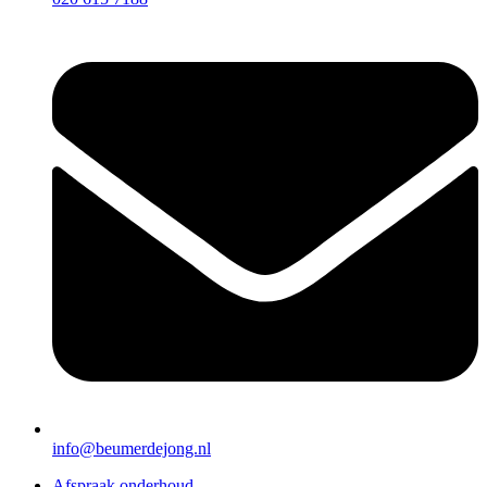
info@beumerdejong.nl
Afspraak onderhoud