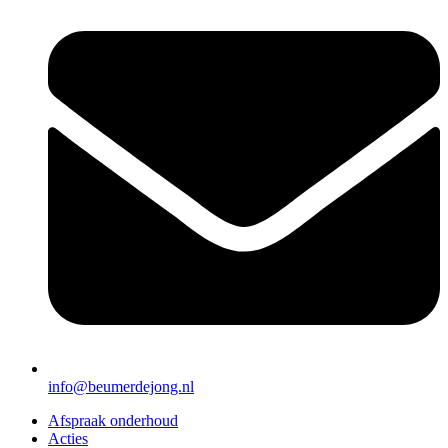
info@beumerdejong.nl
Afspraak onderhoud
Acties