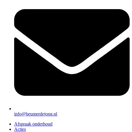
info@beumerdejong.nl
Afspraak onderhoud
Acties