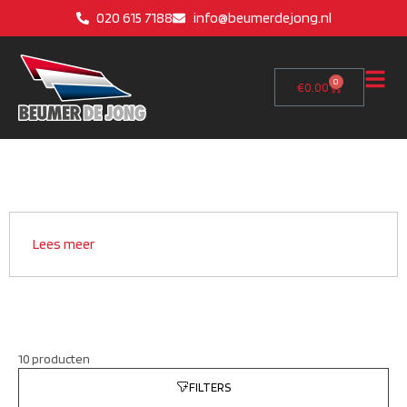
020 615 7188
info@beumerdejong.nl
0
€
0.00
Lees meer
10 producten
FILTERS