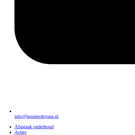
info@beumerdejong.nl
Afspraak onderhoud
Acties