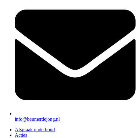
info@beumerdejong.nl
Afspraak onderhoud
Acties