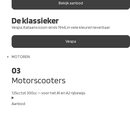
Bekijk aanbod
De klassieker
Vespa, Italiaans icoon sinds 1946, in vele kleuren leverbaar.
Vespa
MOTOREN
03
Motorscooters
125cc tot 300cc — voor het A1 en A2 rijbewijs.
Aanbod