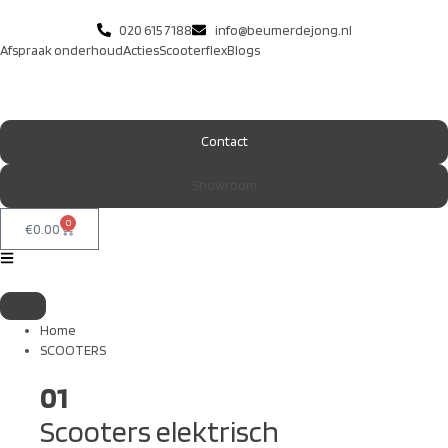
020 615 7188
info@beumerdejong.nl
Afspraak onderhoud
Acties
Scooterflex
Blogs
Contact
Showroom
0
€
0.00
Home
SCOOTERS
01
Scooters elektrisch