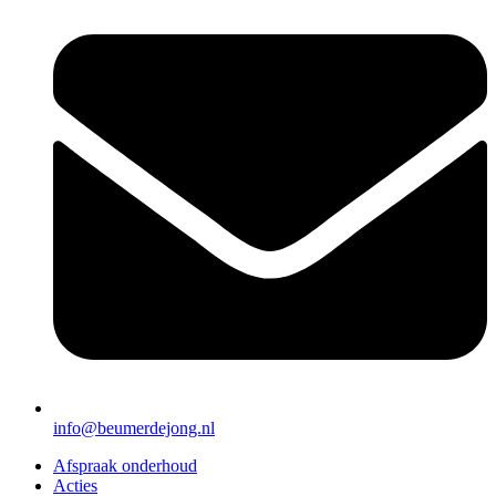
info@beumerdejong.nl
Afspraak onderhoud
Acties