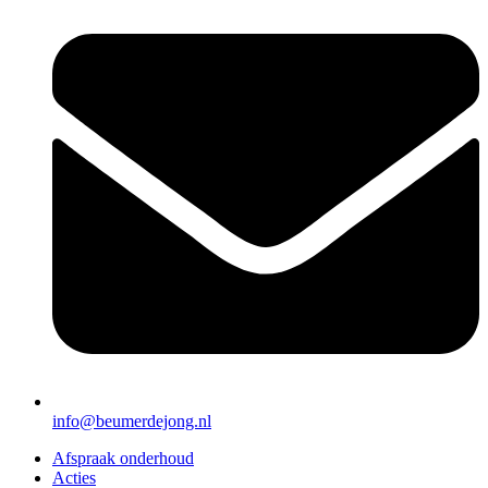
info@beumerdejong.nl
Afspraak onderhoud
Acties