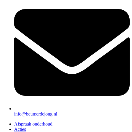
info@beumerdejong.nl
Afspraak onderhoud
Acties