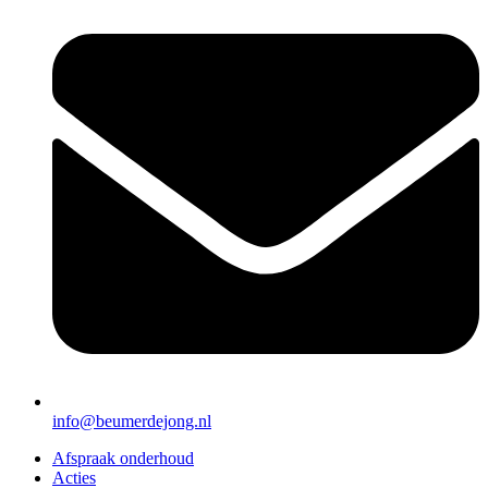
info@beumerdejong.nl
Afspraak onderhoud
Acties