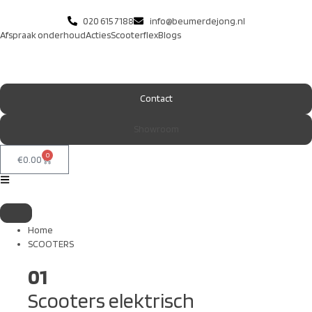
020 615 7188
info@beumerdejong.nl
Afspraak onderhoud
Acties
Scooterflex
Blogs
Contact
Showroom
0
€
0.00
Home
SCOOTERS
01
Scooters elektrisch