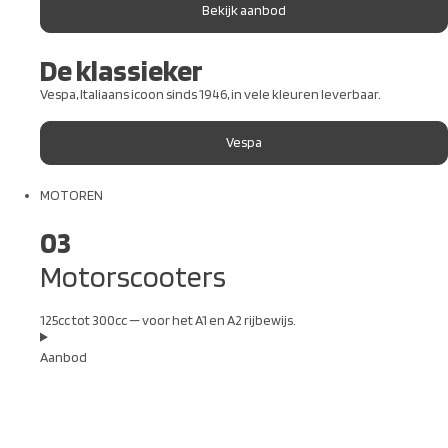
Bekijk aanbod
De klassieker
Vespa, Italiaans icoon sinds 1946, in vele kleuren leverbaar.
Vespa
MOTOREN
03
Motorscooters
125cc tot 300cc — voor het A1 en A2 rijbewijs.
Aanbod