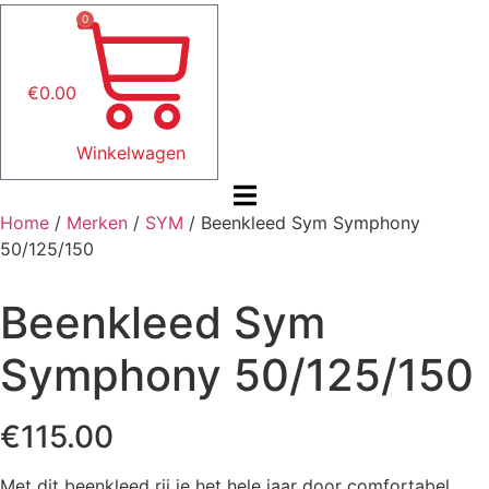
0
€
0.00
Winkelwagen
Home
/
Merken
/
SYM
/ Beenkleed Sym Symphony
50/125/150
Beenkleed Sym
Symphony 50/125/150
€
115.00
Met dit beenkleed rij je het hele jaar door comfortabel