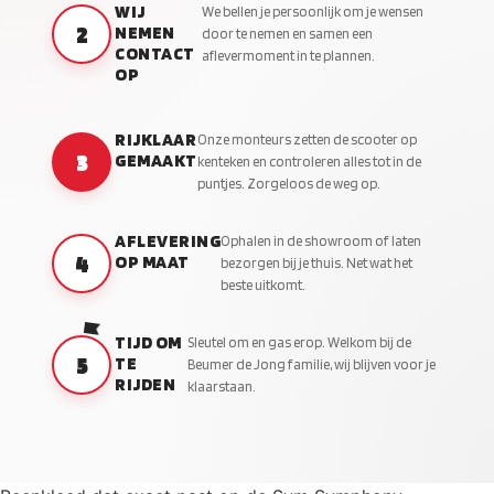
WIJ
We bellen je persoonlijk om je wensen
2
NEMEN
door te nemen en samen een
CONTACT
aflevermoment in te plannen.
OP
RIJKLAAR
Onze monteurs zetten de scooter op
3
GEMAAKT
kenteken en controleren alles tot in de
puntjes. Zorgeloos de weg op.
AFLEVERING
Ophalen in de showroom of laten
4
OP MAAT
bezorgen bij je thuis. Net wat het
beste uitkomt.
TIJD OM
Sleutel om en gas erop. Welkom bij de
5
TE
Beumer de Jong familie, wij blijven voor je
RIJDEN
klaarstaan.