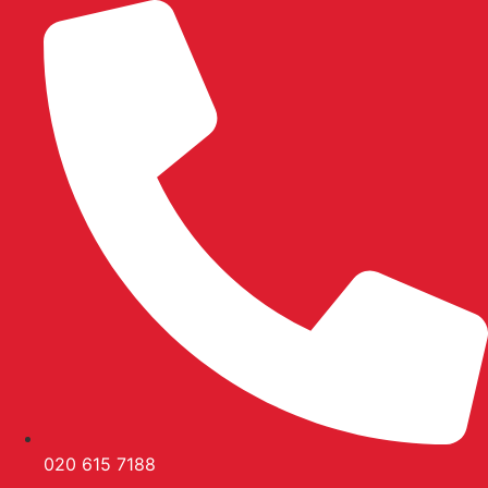
Ga
naar
de
inhoud
020 615 7188