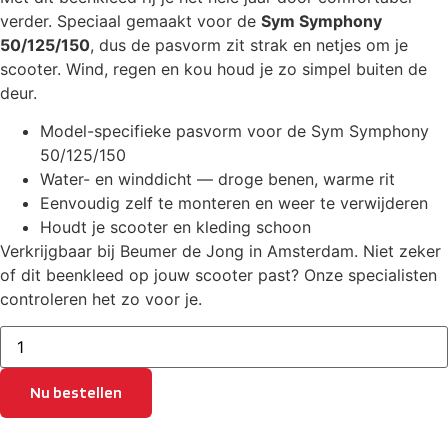
verder. Speciaal gemaakt voor de
Sym Symphony
50/125/150
, dus de pasvorm zit strak en netjes om je
scooter. Wind, regen en kou houd je zo simpel buiten de
deur.
Model-specifieke pasvorm voor de Sym Symphony
50/125/150
Water- en winddicht — droge benen, warme rit
Eenvoudig zelf te monteren en weer te verwijderen
Houdt je scooter en kleding schoon
Verkrijgbaar bij Beumer de Jong in Amsterdam. Niet zeker
of dit beenkleed op jouw scooter past? Onze specialisten
controleren het zo voor je.
Beenkleed
Sym
Symphony
50/125/150
Nu bestellen
aantal