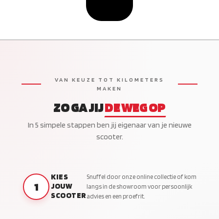
VAN KEUZE TOT KILOMETERS
MAKEN
ZO GA JIJ
DE WEG OP
In 5 simpele stappen ben jij eigenaar van je nieuwe
scooter.
KIES
Snuffel door onze online collectie of kom
1
JOUW
langs in de showroom voor persoonlijk
SCOOTER
advies en een proefrit.