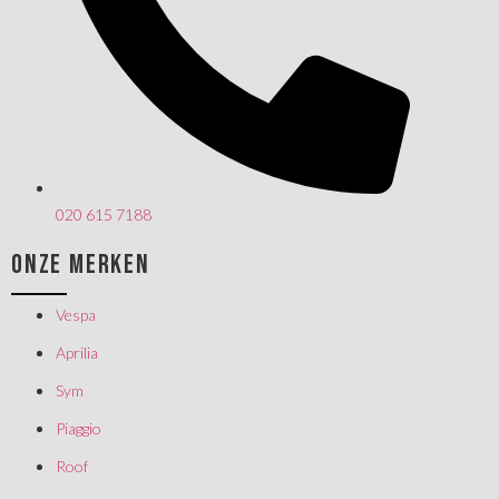
020 615 7188
ONZE MERKEN
Vespa
Aprilia
Sym
Piaggio
Roof