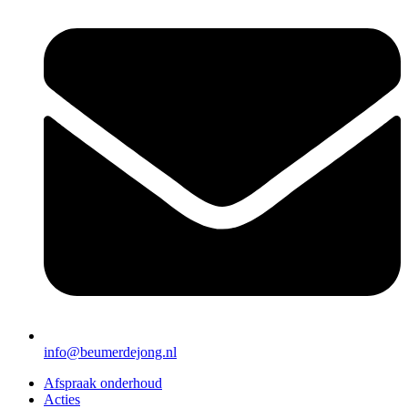
info@beumerdejong.nl
Afspraak onderhoud
Acties