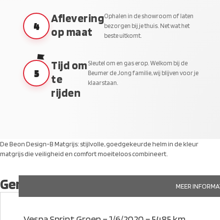
Aflevering
Ophalen in de showroom of laten
4
bezorgen bij je thuis. Net wat het
op maat
beste uitkomt.
Tijd om
Sleutel om en gas erop. Welkom bij de
5
Beumer de Jong familie, wij blijven voor je
te
klaarstaan.
rijden
De Beon Design-B Matgrijs: stijlvolle, goedgekeurde helm in de kleur
matgrijs die veiligheid en comfort moeiteloos combineert.
Gerelateerde producten
MEER INFORMA
Vespa Sprint Groen – 1/6/2020 – 5485 km