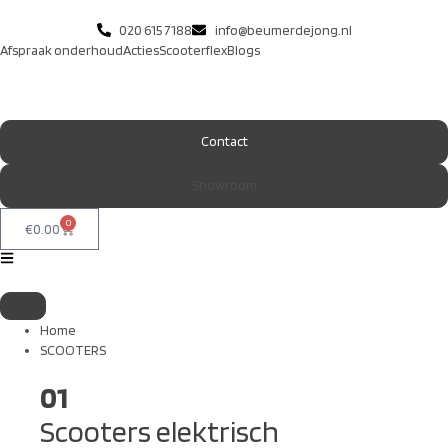
020 615 7188
info@beumerdejong.nl
Afspraak onderhoud
Acties
Scooterflex
Blogs
Contact
Showroom
0
€
0.00
Home
SCOOTERS
01
Scooters elektrisch