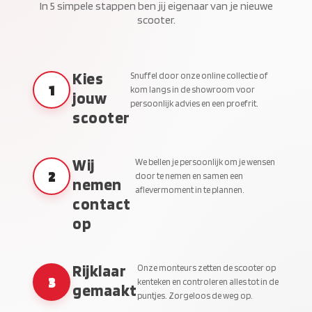
In 5 simpele stappen ben jij eigenaar van je nieuwe
scooter.
Kies
Snuffel door onze online collectie of
1
kom langs in de showroom voor
jouw
persoonlijk advies en een proefrit.
scooter
Wij
We bellen je persoonlijk om je wensen
2
door te nemen en samen een
nemen
aflevermoment in te plannen.
contact
op
Rijklaar
Onze monteurs zetten de scooter op
3
kenteken en controleren alles tot in de
gemaakt
puntjes. Zorgeloos de weg op.