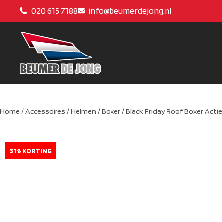
020 615 7188
info@beumerdejong.nl
Home
/
Accessoires
/
Helmen
/
Boxer
/ Black Friday Roof Boxer Actie
31% KORTING