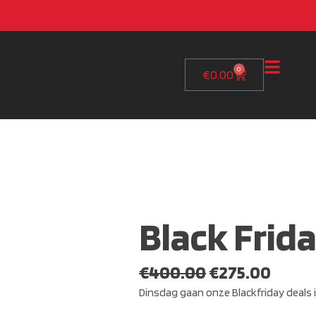
0
€
0.00
Black Frid
€
400.00
€
275.00
Dinsdag gaan onze Blackfriday deals i