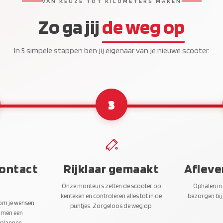
VAN KEUZE TOT KILOMETERS MAKEN
Zo ga jij
de weg op
In 5 simpele stappen ben jij eigenaar van je nieuwe scooter.
3
contact
Rijklaar gemaakt
Afleve
Onze monteurs zetten de scooter op
Ophalen in
kenteken en controleren alles tot in de
bezorgen bij 
 om je wensen
puntjes. Zorgeloos de weg op.
amen een
 plannen.