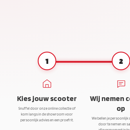
1
2
Kies jouw scooter
Wij nemen 
op
Snuffel door onze online collectie of
kom langs in de showroom voor
We bellen je persoonlijk
persoonlijk advies en een proefrit.
door te nemen en s
aflevermoment in te