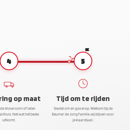
4
5
ring op maat
Tijd om te rijden
 de showroom of laten
Sleutel om en gas erop. Welkom bij de
je thuis. Net wat het beste
Beumer de Jong familie, wij blijven voor
uitkomt.
je klaarstaan.