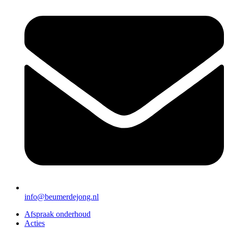
info@beumerdejong.nl
Afspraak onderhoud
Acties