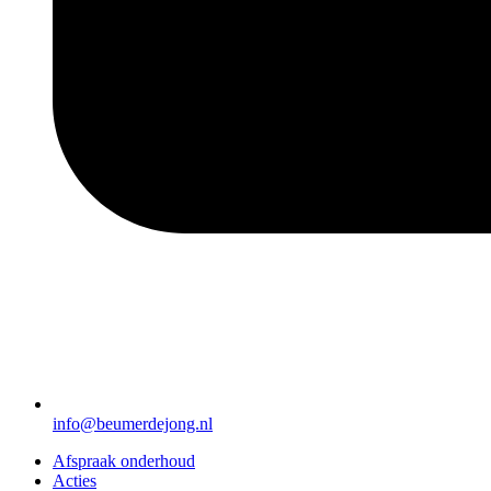
info@beumerdejong.nl
Afspraak onderhoud
Acties