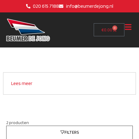
020 615 7188
info@beumerdejong.nl
0
€
0.00
Lees meer
2 producten
FILTERS