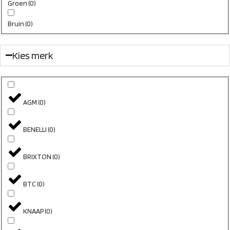
Groen
(
0
)
Bruin
(
0
)
Kies merk
AGM
(
0
)
BENELLI
(
0
)
BRIXTON
(
0
)
BTC
(
0
)
KNAAP
(
0
)