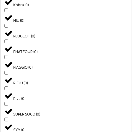
Kobra
(
0
)
NIU
(
0
)
PEUGEOT
(
0
)
PHATFOUR
(
0
)
PIAGGIO
(
0
)
RIEJU
(
0
)
Riva
(
0
)
SUPER SOCO
(
0
)
SYM
(
0
)