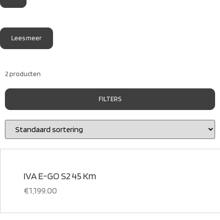
Lees meer
2 producten
FILTERS
IVA E-GO S2 45 Km
€
1,199.00