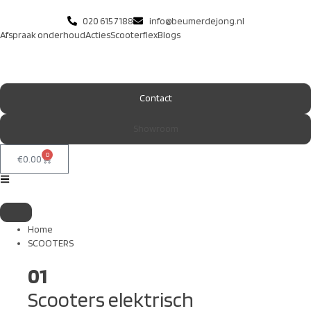
020 615 7188
info@beumerdejong.nl
Afspraak onderhoud
Acties
Scooterflex
Blogs
Contact
Showroom
0
€
0.00
Home
SCOOTERS
01
Scooters elektrisch