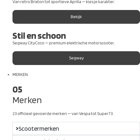
Van retro Brixton tot sportieve Aprilia — kies je karakter.
Bekijk
Stil en schoon
Segway CityCoco — premium elektrische motorscooter.
Segway
MERKEN
05
Merken
23 officieel gevoerde merken — van Vespa tot Super73.
Scootermerken