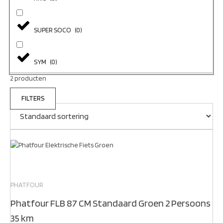
SUPER SOCO
(
0
)
SYM
(
0
)
2 producten
FILTERS
PHATFOUR
Phatfour FLB 87 CM Standaard Groen 2 Persoons
35 km