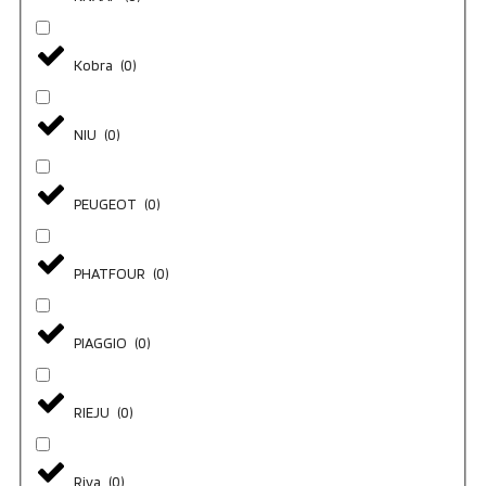
Kobra
(
0
)
NIU
(
0
)
PEUGEOT
(
0
)
PHATFOUR
(
0
)
PIAGGIO
(
0
)
RIEJU
(
0
)
Riva
(
0
)