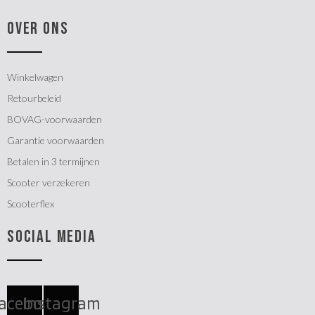
OVER ONS
Winkelwagen
Retourbeleid
BOVAG-voorwaarden
Garantie voorwaarden
Betalen in 3 termijnen
Scooter verzekeren
Scooterflex
SOCIAL MEDIA
acebook
Instagram