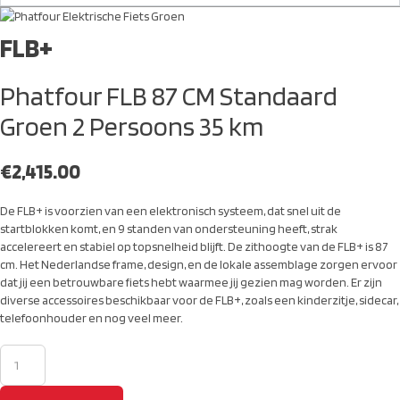
FLB+
Phatfour FLB 87 CM Standaard
Groen 2 Persoons 35 km
€
2,415.00
De FLB+ is voorzien van een elektronisch systeem, dat snel uit de
startblokken komt, en 9 standen van ondersteuning heeft, strak
accelereert en stabiel op topsnelheid blijft. De zithoogte van de FLB+ is 87
cm. Het Nederlandse frame, design, en de lokale assemblage zorgen ervoor
dat jij een betrouwbare fiets hebt waarmee jij gezien mag worden. Er zijn
diverse accessoires beschikbaar voor de FLB+, zoals een kinderzitje, sidecar,
telefoonhouder en nog veel meer.
Phatfour
FLB
87