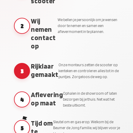
scooter
Wij
We bellen je persoonlijk om je wensen
2
door te nemen en samen een
nemen
aflevermoment in te plannen.
contact
op
Rijklaar
Onze monteurs zetten de scooter op
3
kenteken en controleren alles tot in de
gemaakt
puntjes. Zorgeloos de weg op.
Aflevering
Ophalen in de showroom of laten
4
bezorgen bij je thuis. Net wat het
op maat
beste uitkomt.
Tijd om
Sleutel om en gas erop. Welkom bij de
5
Beumer de Jong familie, wij blijven voor je
te