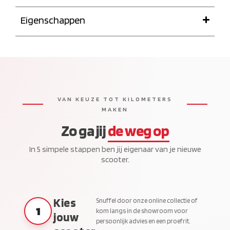
Eigenschappen
VAN KEUZE TOT KILOMETERS
MAKEN
Zo ga jij
de weg op
In 5 simpele stappen ben jij eigenaar van je nieuwe
scooter.
Kies
Snuffel door onze online collectie of
1
kom langs in de showroom voor
jouw
persoonlijk advies en een proefrit.