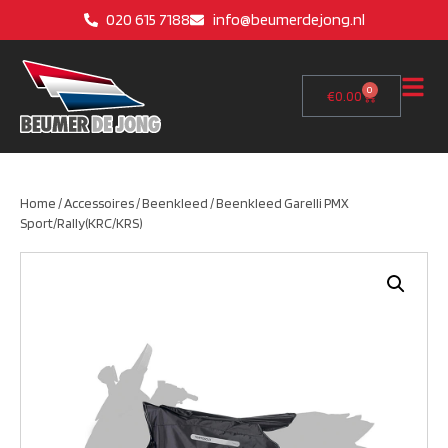
020 615 7188
info@beumerdejong.nl
0
€
0.00
Home
/
Accessoires
/
Beenkleed
/ Beenkleed Garelli PMX
Sport/Rally(KRC/KRS)