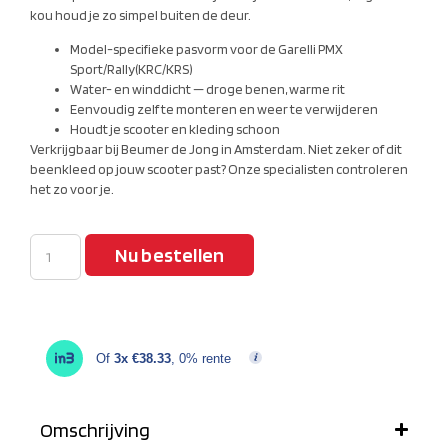
kou houd je zo simpel buiten de deur.
Model-specifieke pasvorm voor de Garelli PMX
Sport/Rally(KRC/KRS)
Water- en winddicht — droge benen, warme rit
Eenvoudig zelf te monteren en weer te verwijderen
Houdt je scooter en kleding schoon
Verkrijgbaar bij Beumer de Jong in Amsterdam. Niet zeker of dit
beenkleed op jouw scooter past? Onze specialisten controleren
het zo voor je.
Nu bestellen
Of
3x €38.33
, 0% rente
Omschrijving