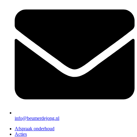
info@beumerdejong.nl
Afspraak onderhoud
Acties