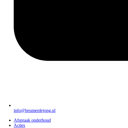
info@beumerdejong.nl
Afspraak onderhoud
Acties