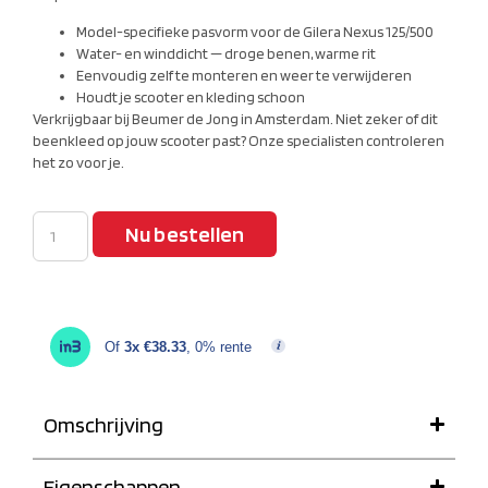
Model-specifieke pasvorm voor de Gilera Nexus 125/500
Water- en winddicht — droge benen, warme rit
Eenvoudig zelf te monteren en weer te verwijderen
Houdt je scooter en kleding schoon
Verkrijgbaar bij Beumer de Jong in Amsterdam. Niet zeker of dit
beenkleed op jouw scooter past? Onze specialisten controleren
het zo voor je.
Nu bestellen
Of
3x €38.33
, 0% rente
Omschrijving
Eigenschappen