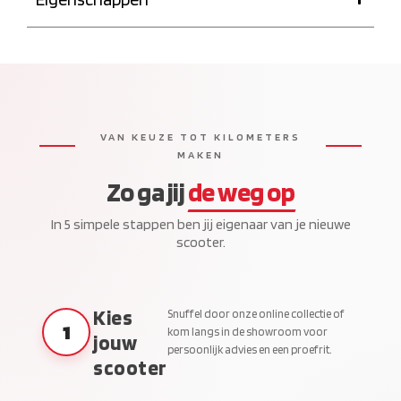
VAN KEUZE TOT KILOMETERS
MAKEN
Zo ga jij
de weg op
In 5 simpele stappen ben jij eigenaar van je nieuwe
scooter.
Kies
Snuffel door onze online collectie of
1
kom langs in de showroom voor
jouw
persoonlijk advies en een proefrit.
scooter