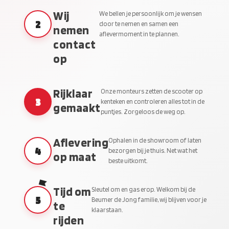
Wij
We bellen je persoonlijk om je wensen
2
door te nemen en samen een
nemen
aflevermoment in te plannen.
contact
op
Rijklaar
Onze monteurs zetten de scooter op
3
kenteken en controleren alles tot in de
gemaakt
puntjes. Zorgeloos de weg op.
Aflevering
Ophalen in de showroom of laten
4
bezorgen bij je thuis. Net wat het
op maat
beste uitkomt.
Tijd om
Sleutel om en gas erop. Welkom bij de
5
Beumer de Jong familie, wij blijven voor je
te
klaarstaan.
rijden