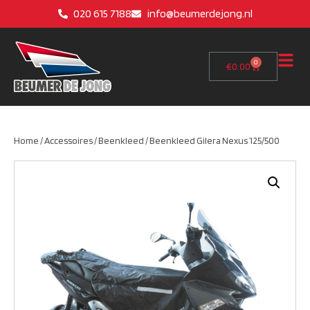
020 615 7188
info@beumerdejong.nl
0
€
0.00
Home
/
Accessoires
/
Beenkleed
/ Beenkleed Gilera Nexus 125/500