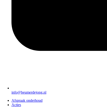
info@beumerdejong.nl
Afspraak onderhoud
Acties