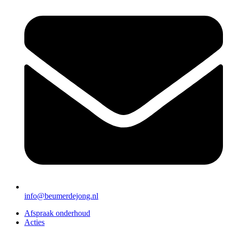
info@beumerdejong.nl
Afspraak onderhoud
Acties