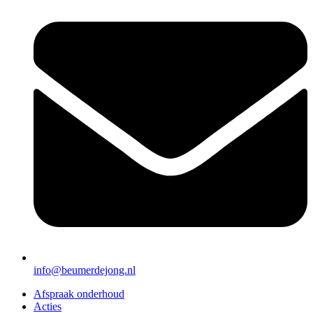
info@beumerdejong.nl
Afspraak onderhoud
Acties