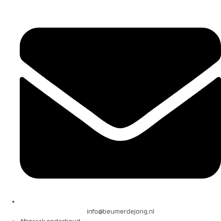
info@beumerdejong.nl