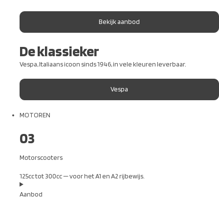
Bekijk aanbod
De klassieker
Vespa, Italiaans icoon sinds 1946, in vele kleuren leverbaar.
Vespa
MOTOREN
03
Motorscooters
125cc tot 300cc — voor het A1 en A2 rijbewijs.
Aanbod