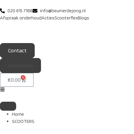
020 615 7188
info@beumerdejong.nl
Afspraak onderhoud
Acties
Scooterflex
Blogs
Contact
Showroom
0
€
0.00
Home
SCOOTERS