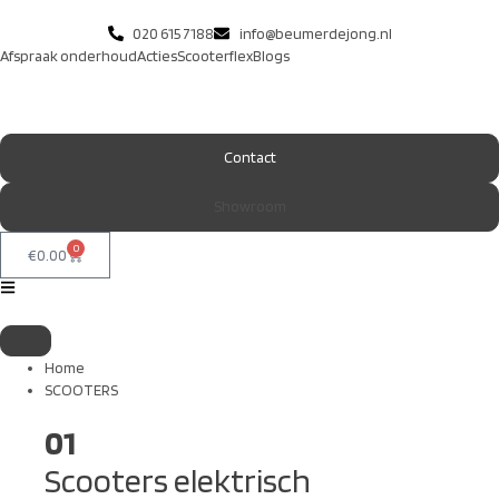
020 615 7188
info@beumerdejong.nl
Afspraak onderhoud
Acties
Scooterflex
Blogs
Contact
Showroom
0
€
0.00
Home
SCOOTERS
01
Scooters elektrisch