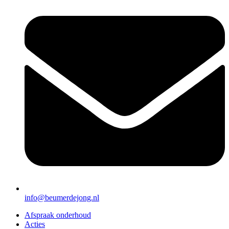
info@beumerdejong.nl
Afspraak onderhoud
Acties