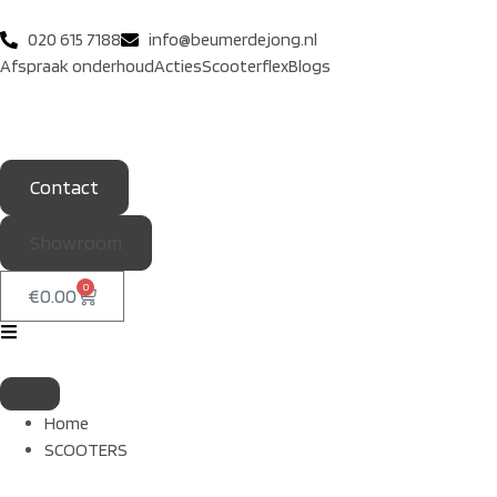
020 615 7188
info@beumerdejong.nl
Afspraak onderhoud
Acties
Scooterflex
Blogs
Contact
Showroom
0
€
0.00
Home
SCOOTERS