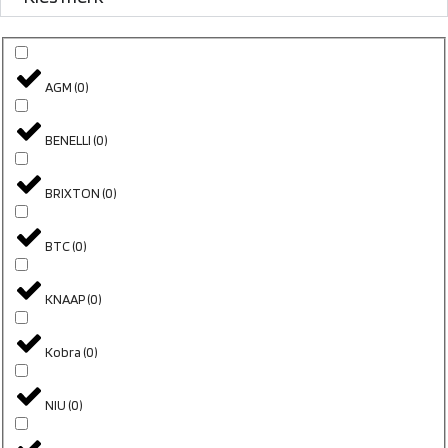
AGM
(
0
)
BENELLI
(
0
)
BRIXTON
(
0
)
BTC
(
0
)
KNAAP
(
0
)
Kobra
(
0
)
NIU
(
0
)