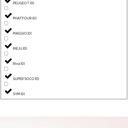
PEUGEOT
(
0
)
PHATFOUR
(
0
)
PIAGGIO
(
0
)
RIEJU
(
0
)
Riva
(
0
)
SUPER SOCO
(
0
)
SYM
(
0
)