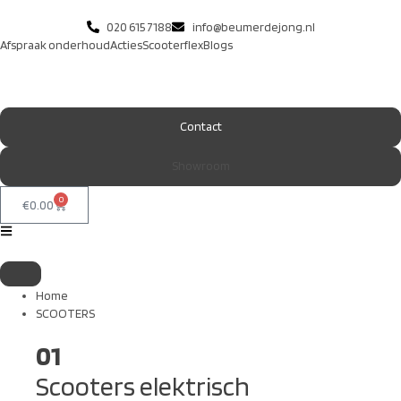
020 615 7188
info@beumerdejong.nl
Afspraak onderhoud
Acties
Scooterflex
Blogs
Contact
Showroom
0
€
0.00
Home
SCOOTERS
01
Scooters elektrisch