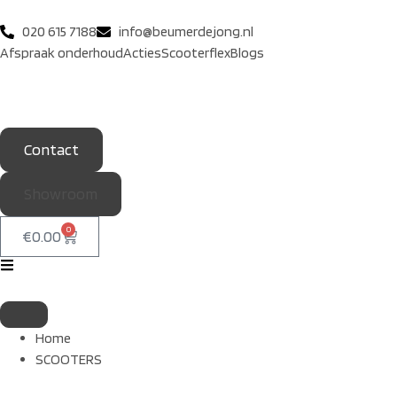
020 615 7188
info@beumerdejong.nl
Afspraak onderhoud
Acties
Scooterflex
Blogs
Contact
Showroom
0
€
0.00
Home
SCOOTERS