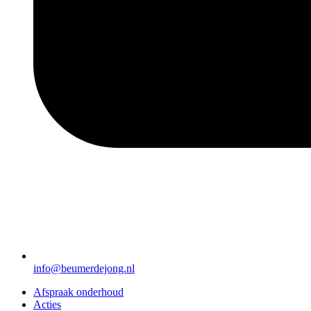
info@beumerdejong.nl
Afspraak onderhoud
Acties