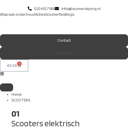
020 615 7188
info@beumerdejong.nl
Afspraak onderhoud
Acties
Scooterflex
Blogs
Contact
Showroom
0
€
0.00
Home
SCOOTERS
01
Scooters elektrisch