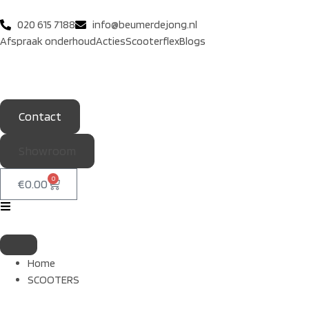
020 615 7188
info@beumerdejong.nl
Afspraak onderhoud
Acties
Scooterflex
Blogs
Contact
Showroom
0
€
0.00
Home
SCOOTERS