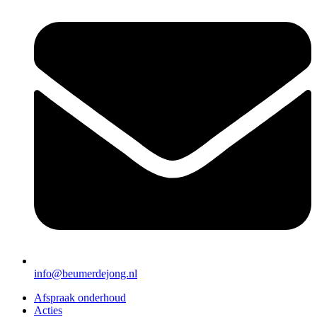
info@beumerdejong.nl
Afspraak onderhoud
Acties