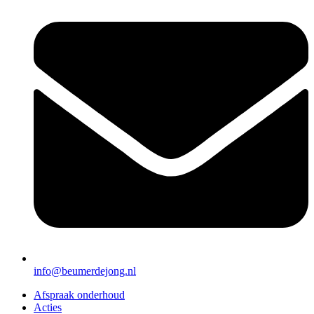
info@beumerdejong.nl
Afspraak onderhoud
Acties