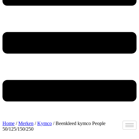
Home
/
Merken
/
Kymco
/ Beenkleed kymco People
50/125/150/250