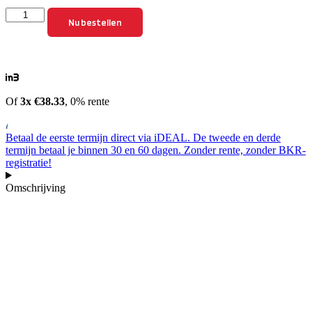
Beenkleed
Nu bestellen
kymco
People
50/125/150/250
aantal
Of
3x €38.33
, 0% rente
Betaal de eerste termijn direct via iDEAL. De tweede en derde
termijn betaal je binnen 30 en 60 dagen. Zonder rente, zonder BKR-
registratie!
Omschrijving