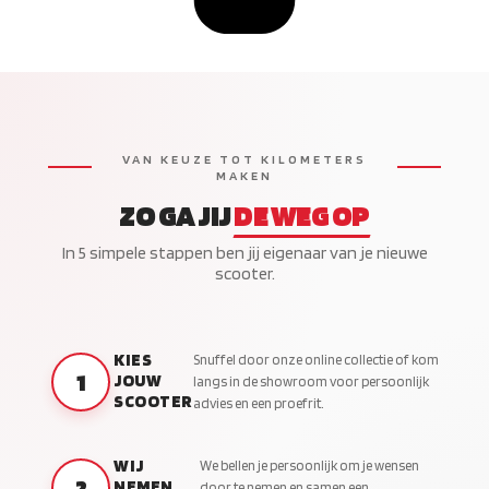
VAN KEUZE TOT KILOMETERS
MAKEN
ZO GA JIJ
DE WEG OP
In 5 simpele stappen ben jij eigenaar van je nieuwe
scooter.
KIES
Snuffel door onze online collectie of kom
1
JOUW
langs in de showroom voor persoonlijk
SCOOTER
advies en een proefrit.
WIJ
We bellen je persoonlijk om je wensen
2
NEMEN
door te nemen en samen een