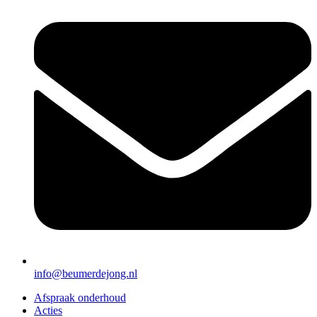
info@beumerdejong.nl
Afspraak onderhoud
Acties