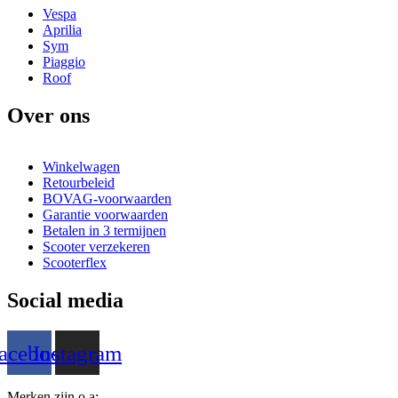
Vespa
Aprilia
Sym
Piaggio
Roof
Over ons
Winkelwagen
Retourbeleid
BOVAG-voorwaarden
Garantie voorwaarden
Betalen in 3 termijnen
Scooter verzekeren
Scooterflex
Social media
acebook
Instagram
Merken zijn o.a: