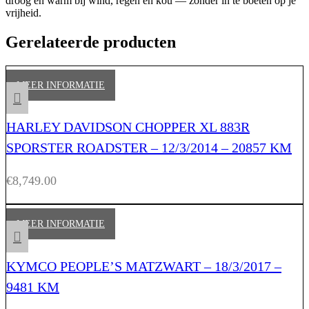
droog en warm bij wind, regen en kou — zonder in te boeten op je
vrijheid.
Gerelateerde producten
MEER INFORMATIE
HARLEY DAVIDSON CHOPPER XL 883R
SPORSTER ROADSTER – 12/3/2014 – 20857 KM
€
8,749.00
MEER INFORMATIE
KYMCO PEOPLE’S MATZWART – 18/3/2017 –
9481 KM