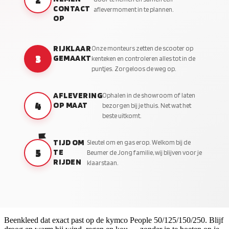
CONTACT
aflevermoment in te plannen.
OP
RIJKLAAR
Onze monteurs zetten de scooter op
3
GEMAAKT
kenteken en controleren alles tot in de
puntjes. Zorgeloos de weg op.
AFLEVERING
Ophalen in de showroom of laten
4
OP MAAT
bezorgen bij je thuis. Net wat het
beste uitkomt.
TIJD OM
Sleutel om en gas erop. Welkom bij de
5
TE
Beumer de Jong familie, wij blijven voor je
RIJDEN
klaarstaan.
Beenkleed dat exact past op de kymco People 50/125/150/250. Blijf