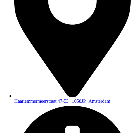
Haarlemmermeerstraat 47-53 | 1058JP | Amsterdam