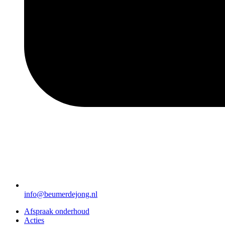
info@beumerdejong.nl
Afspraak onderhoud
Acties