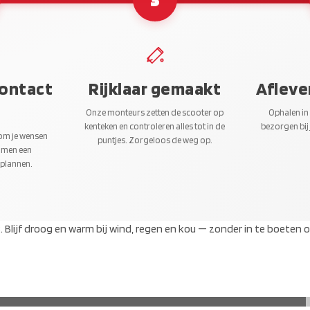
contact
Rijklaar gemaakt
Afleve
Onze monteurs zetten de scooter op
Ophalen in
kenteken en controleren alles tot in de
bezorgen bij 
 om je wensen
puntjes. Zorgeloos de weg op.
amen een
 plannen.
lijf droog en warm bij wind, regen en kou — zonder in te boeten op 
ER INFORMATIE