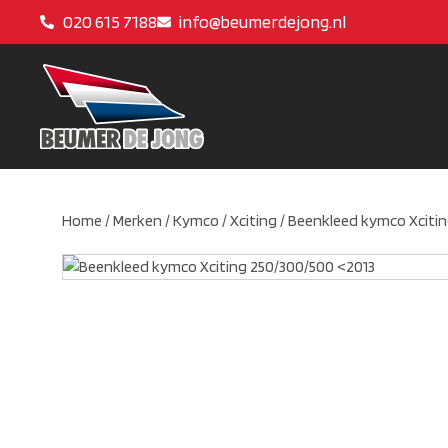
020 615 7188
info@beumerdejong.nl
Home
/
Merken
/
Kymco
/
Xciting
/ Beenkleed kymco Xciti