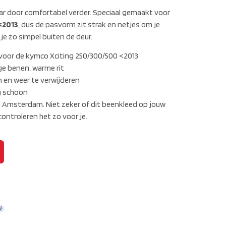
 jaar door comfortabel verder. Speciaal gemaakt voor
<2013
, dus de pasvorm zit strak en netjes om je
je zo simpel buiten de deur.
voor de kymco Xciting 250/300/500 <2013
e benen, warme rit
 en weer te verwijderen
g schoon
in Amsterdam. Niet zeker of dit beenkleed op jouw
ontroleren het zo voor je.