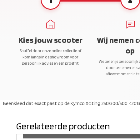
Kies jouw scooter
Wij nemen 
op
Snuffel door onze online collectie of
kom langs in de showroom voor
We bellen je persoonlijk
persoonlijk advies en een proefrit.
door te nemen en s
aflevermoment in te
Beenkleed dat exact past op de kymco Xciting 250/300/500 <2013. B
Gerelateerde producten
ME