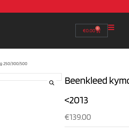
0
€
0.00
ng 250/300/500
Beenkleed kymc
<2013
€
139.00