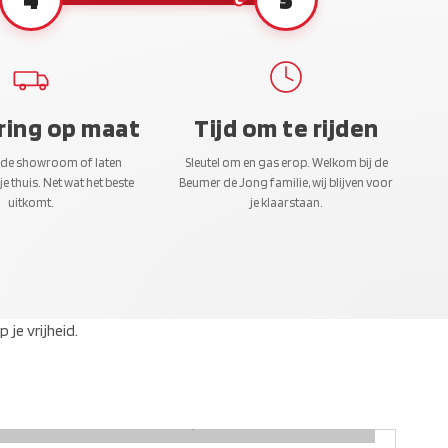
ring op maat
Tijd om te rijden
 de showroom of laten
Sleutel om en gas erop. Welkom bij de
je thuis. Net wat het beste
Beumer de Jong familie, wij blijven voor
uitkomt.
je klaarstaan.
je vrijheid.