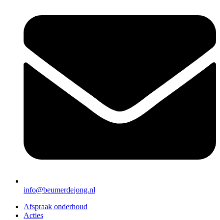
info@beumerdejong.nl
Afspraak onderhoud
Acties