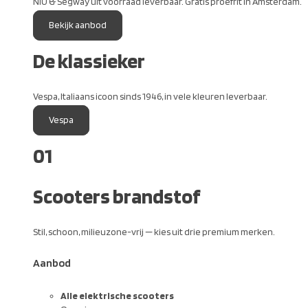
NIU & Segway uit voorraad leverbaar. Gratis proefrit in Amsterdam.
Bekijk aanbod
De klassieker
Vespa, Italiaans icoon sinds 1946, in vele kleuren leverbaar.
Vespa
01
Scooters brandstof
Stil, schoon, milieuzone-vrij — kies uit drie premium merken.
Aanbod
Alle elektrische scooters