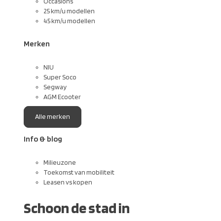
Occasions
25 km/u modellen
45 km/u modellen
Merken
NIU
Super Soco
Segway
AGM Ecooter
Alle merken
Info & blog
Milieuzone
Toekomst van mobiliteit
Leasen vs kopen
Schoon de stad in