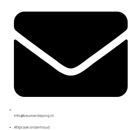
info@beumerdejong.nl
Afspraak onderhoud