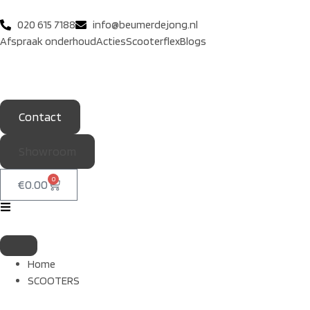
020 615 7188
info@beumerdejong.nl
Afspraak onderhoud
Acties
Scooterflex
Blogs
Contact
Showroom
0
€
0.00
Home
SCOOTERS