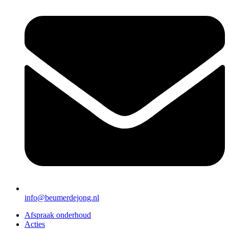
info@beumerdejong.nl
Afspraak onderhoud
Acties